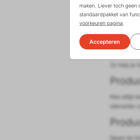
maken. Liever toch geen 
relevante 
standaardpakket van funct
Let daarbij 
voorkeuren pagina
.
Gebrui
Accepteren
Verwer
Richt 
Zo help je 
Produ
Kies altijd
relevantie 
Produ
Naast de Go