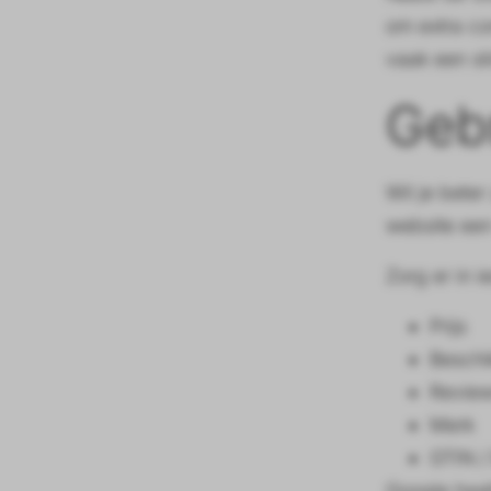
om extra con
vaak een sl
Gebr
Wil je bete
website een 
Zorg er in 
Prijs
Beschi
Review
Merk
GTIN /
Google haal