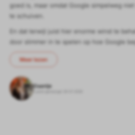
goed is, maar omdat Google simpelweg niet
te schuiven.
En dat terwijl juist hier enorme winst te be
door slimmer in te spelen op hoe Google be
Meer lezen
Daantje
Laatst gewijzigd: 26-01-2026