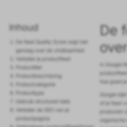
Inhoud
De f
De feed Quality Score zegt niet
over
genoeg over de vindbaarheid
Verbeter je productfeed
In Google M
Producttitel
productfeed
Productbeschrijving
hoe goed je
Productcategorie
Producttype
Google kijkt
Gebruik structured data
of je feed v
Verbeter de SEO van je
producten ü
productpagina
organische 
Optimaliseer productafbeeldingen