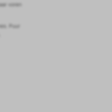
aar voren
nes. Puur
.