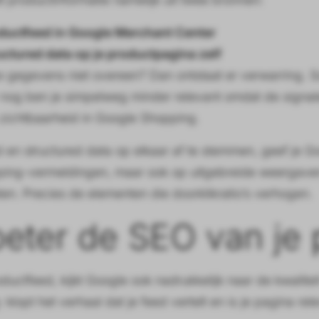
ductfeed in Google Merchant Center
uctured data op je productpagina zelf
gegevens niet overeen? Dan ontstaat er verwarring. Som
nog ben je simpelweg minder relevant omdat de signalen
zichtbaarheid in Google Shopping.
d en structured data op elkaar af te stemmen, geef je G
ping-vermeldingen, maar ook op uitgebreide weergaven 
ten. Precies de elementen die doorklikratio’s verhogen.
eter de SEO van je
oductfeed, kijkt Google ook nadrukkelijk naar de kwalite
 klopt het verhaal dat je feed vertelt en is je pagina re