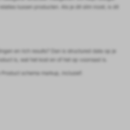
aties tussen producten. Als je dit slim inzet, is dit
gen en rich results? Dan is structured data op je
duct is, wat het kost en of het op voorraad is.
an Product schema markup, inclusief: