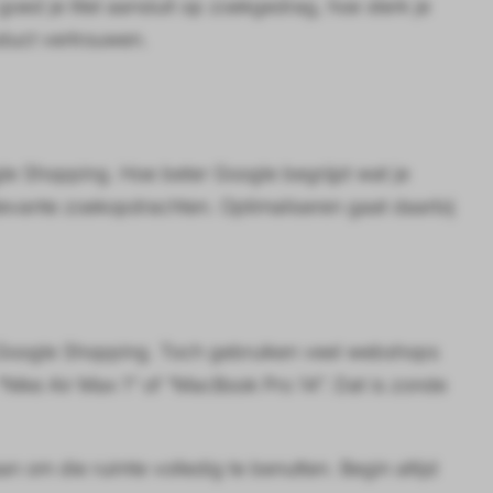
oed je titel aansluit op zoekgedrag, hoe sterk je
oduct vertrouwen.
le Shopping. Hoe beter Google begrijpt wat je
elevante zoekopdrachten. Optimaliseren gaat daarbij
en Google Shopping. Toch gebruiken veel webshops
Nike Air Max 1” of “MacBook Pro 14”. Dat is zonde
aan om die ruimte volledig te benutten. Begin altijd