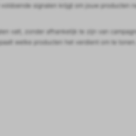
 voldoende signalen krijgt om jouw producten n
halen valt, zonder afhankelijk te zijn van campag
paalt welke producten het verdient om te tonen