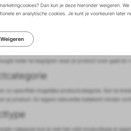
marketingcookies? Dan kun je deze hieronder weigeren. We 
zoekwoorden.
ionele en analytische cookies. Je kunt je voorkeuren later
op:
k unieke content (geen kopieën van leveranciers)
Weigeren
k natuurlijke zoekwoorden en synoniemen
je voor sterke producten op 300–500 woorden
Google beter te begrijpen waar je product over gaat en 
ctcategorie
 een zo specifiek mogelijke productcategorie. Een te bre
van je product. En lagere relevantie betekent minder zi
cttype
ogle categorie kun je met het veld producttype je eige