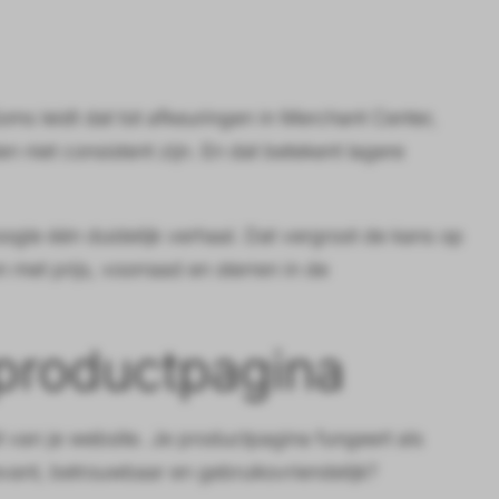
s leidt dat tot afkeuringen in Merchant Center,
 niet consistent zijn. En dat betekent lagere
oogle één duidelijk verhaal. Dat vergroot de kans op
met prijs, voorraad en sterren in de
 productpagina
it van je website. Je productpagina fungeert als
levant, betrouwbaar en gebruiksvriendelijk?