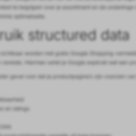
text te begrijpen over je assortiment en de onderlinge rel
imme optimalisatie.
uik structured data
r zichtbaar worden met gratis Google Shopping-vermeldin
vereiste. Hiermee vertel je Google expliciet wat een pro
ieder geval voor dat je productpagina’s zijn voorzien v
kbaarheid
s en ratings
 EAN
t productinformatie namelijk uit twee bronnen: