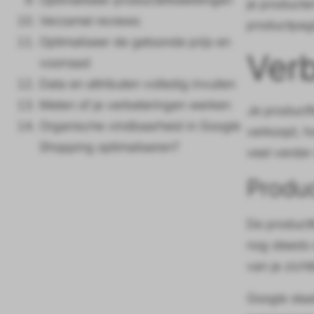
je producte
Verzamel reviews
productpagin
Optimaliseer de getoonde prijs en
Verb
voorraad
Data en attributen volledig invullen
Meten of je verbeteringen werken
Je productf
Organische vindbaarheid in Google
verkoopt, h
Shopping optimaliseren?
veel verder
Produc
De productt
nog steeds 
van je zich
Google staat