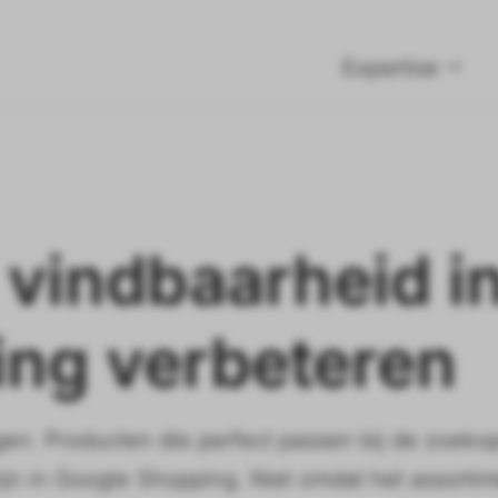
Expertise
 vindbaarheid i
ng verbeteren
en. Producten die perfect passen bij de zoeko
ijn in Google Shopping. Niet omdat het assortim