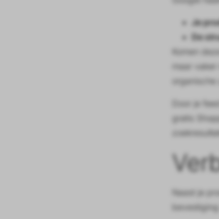
Je pro
De str
Komen deze 
maar vaker 
organische 
Door je fee
gratis Shop
zoekresulta
Verb
Naast je pr
bevestiging: