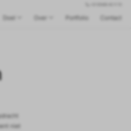
+31 (0)495 45 11 70
Doel
Over
Portfolio
Contact
n
pdracht
ent niet