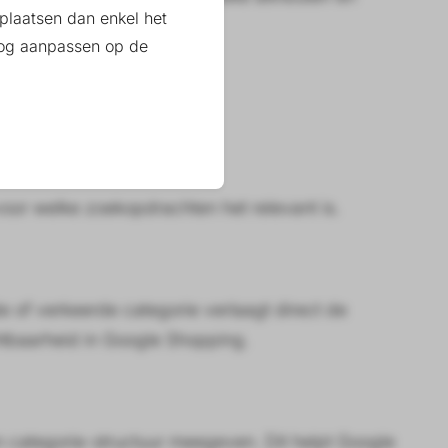
plaatsen dan enkel het
 nog aanpassen op de
voor welke zoekopdrachten het relevant is.
de of verkeerde categorie verlaagt direct de
chtbaarheid in Google Shopping.
n categorie-structuur meegeven. Dit helpt Google