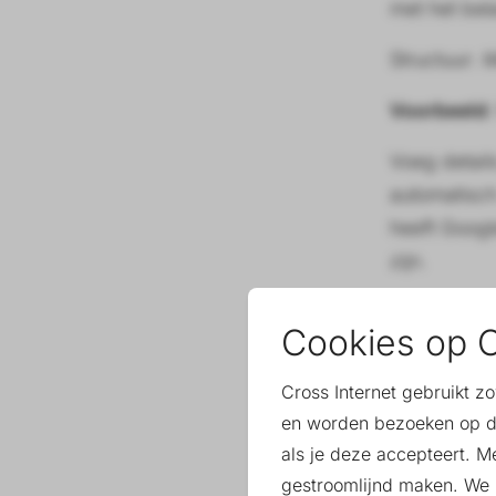
met het bel
Structuur:
M
Voorbeeld
Voeg detail
automatisch
heeft Googl
zijn.
Produc
Cookies op C
Een veelgem
Cross Internet gebruikt z
generieke fa
en worden bezoeken op d
als je deze accepteert. M
De oplossin
gestroomlijnd maken. We k
bijvoorbeel