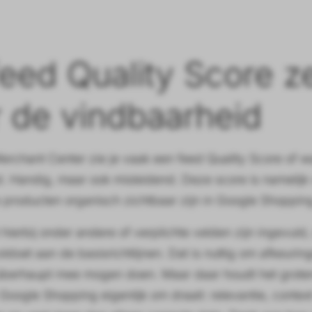
eed Quality Score z
 de vindbaarheid
erchant Center zie je vaak een feed Quality Score of w
. Handig, maar ook misleidend. Deze score is namelijk 
 producten organisch zichtbaar zijn in Google Shoppin
 hierbij onder andere of verplichte velden zijn ingevuld,
oldoet aan de basisrichtlijnen. Dat is nuttig om afkeuri
berhaupt mee mogen doen. Maar daar houdt het grotend
Google Shopping eigenlijk om draait: relevantie, cont