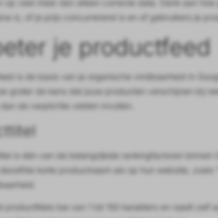
n op veel meer dan alleen correcte data. Denk aan hoe g
a is, of je prijs concurrerend is en of gebruikers je pr
eter je productfeed
eed is de basis van je organische vindbaarheid in Goog
oe groter de kans dat jouw producten verschijnen bij r
 dan de verplichte velden invullen.
ttitel
itel is één van de belangrijkste rankingfactoren binn
dezelfde korte productnaam als op hun website, zoals “
tbaarheid.
 producttitels toe van 1 tot 150 karakters en raadt zelf 