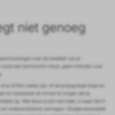
egt niet genoeg
aarschuwingen over de kwaliteit van je
vooral een technische check, geen indicator voor
g.
 of je GTIN’s valide zijn, of de prijsopmaak klopt en
ngen te voorkomen en ervoor te zorgen dat je
eels op. Wat deze score niet meet, is waar het in
ext en onderscheidend vermogen. Google beoordeelt