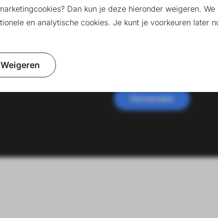
marketingcookies? Dan kun je deze hieronder weigeren. We 
ionele en analytische cookies. Je kunt je voorkeuren later
Ik ben op de hoogte en
Weigeren
Verzenden