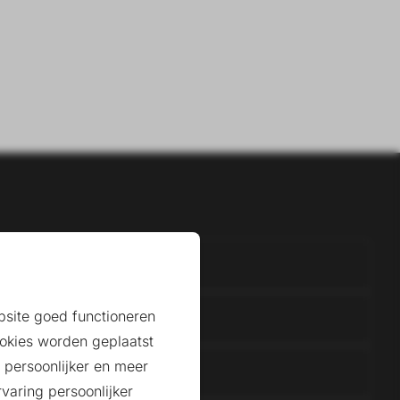
ebsite goed functioneren
okies worden geplaatst
 persoonlijker en meer
varing persoonlijker