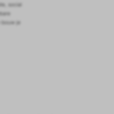
te, social
wbare
n bouw je