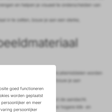
engen en helpen je visueel te onderscheiden van
l in te zetten, bouw je aan een sterke,
beeldmateriaal
l alle online én offline communicatiemiddelen worden
terk je je merkidentiteit en bouw je aan
ebsite goed functioneren
okies worden geplaatst
authentiek beeldmateriaal direct de aandacht.
 persoonlijker en meer
en situaties, wat zorgt voor hogere klik- en
varing persoonlijker