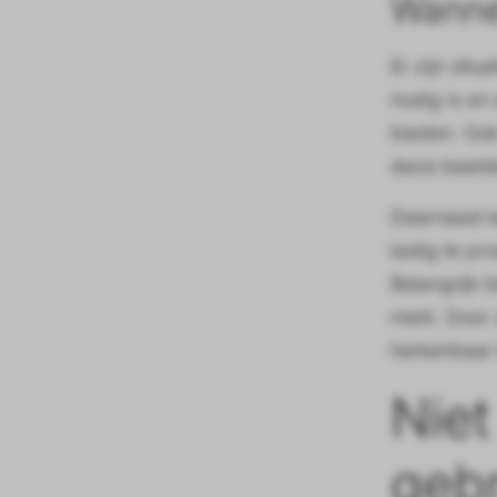
Wannee
Er zijn sit
nodig is en
bieden. Ook
deze beelde
Daarnaast k
lastig te pr
Belangrijk b
merk. Door 
herkenbaar b
Nie
geb