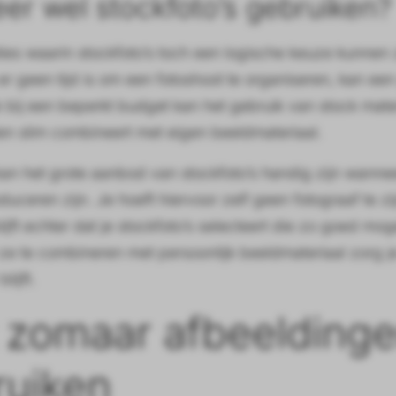
r wel stockfoto’s gebruiken?
uaties waarin stockfoto’s toch een logische keuze kunnen
 er geen tijd is om een fotoshoot te organiseren, kan e
 bij een beperkt budget kan het gebruik van stock materi
n slim combineert met eigen beeldmateriaal.
an het grote aanbod van stockfoto’s handig zijn wannee
oduceren zijn. Je hoeft hiervoor zelf geen fotograaf te 
lijft echter dat je stockfoto’s selecteert die zo goed mog
ze te combineren met persoonlijk beeldmateriaal zorg j
lijft.
t zomaar afbeelding
ruiken