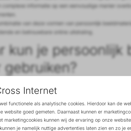
 complexe informatie op een eenvoudige manier overbr
renten.
mbinatie van deze vormen van persoonlijk beeldmateriaa
ende en betrouwbare online uitstraling.
 kun je persoonlijk 
 gebruiken?
 beeldmateriaal is veelzijdig inzetbaar en kan in vrijwe
ross Internet
Door consequent eigen beeldmateriaal te gebruiken, vers
eid bij je doelgroep.
owel functionele als analytische cookies. Hierdoor kan de w
e website goed gemeten. Daarnaast kunnen er marketingco
enties
– In zowel online als offline advertenties trekt 
et marketingcookies kunnen wij de ervaring op onze website
 voelen zich sneller aangesproken door echte gezichten 
unnen je namelijk nuttige advertenties laten zien en zo je er