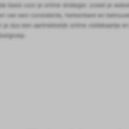
 basis voor je online strategie: zowel je websi
ren van een consistente, herkenbare en betrou
r je dus een aantrekkelijk online visitekaartje e
 doelgroep.