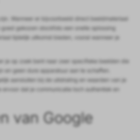
 zijn. Wanneer er bijvoorbeeld direct beeldmateriaal
en goed gekozen stockfoto een snelle oplossing
aal tijdelijk uitkomst bieden, vooral wanneer je
r je op zoek bent naar zeer specifieke beelden die
zijn en geen dure apparatuur aan te schaffen.
elijk aansluiten bij de uitstraling en waarden van je
e ervoor dat je communicatie toch authentiek en
en van Google