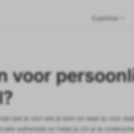
Expertise
 voor persoonli
l?
aal laat je zien wie je bent en waar je voor staa
nicatie authentiek en helpt je om je te ondersch