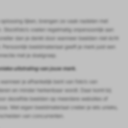
 oplossing lijken, brengen ze vaak nadelen met
. Stockfoto’s voelen regelmatig onpersoonlijk aan
neller dan je denkt door wanneer beelden niet écht
 Persoonlijk beeldmateriaal geeft je merk juist een
nnectie met je doelgroep.
nieke uitstraling van jouw merk.
 wanneer je afhankelijk bent van foto’s van
ateren en minder herkenbaar wordt. Daar komt bij
rdoor dezelfde beelden op meerdere websites of
sa. Met eigen beeldmateriaal creëer je iets unieks,
erscheiden van concurrenten.