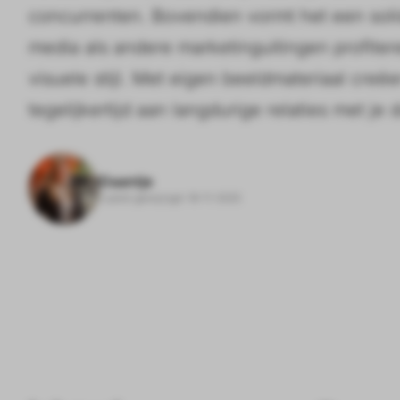
concurrenten. Bovendien vormt het een solide
media als andere marketinguitingen profite
visuele stijl. Met eigen beeldmateriaal creëe
tegelijkertijd aan langdurige relaties met je
Daantje
Laatst gewijzigd: 18-11-2025