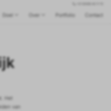
+31 (0)495 45 11 70
Doel
Over
Portfolio
Contact
jk
t. Het
eiden van