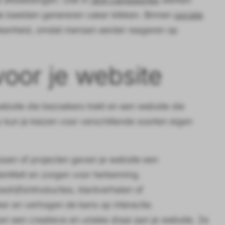
nte beelden genereren vaker klikken. Binnen
sociale
okkenheid, omdat mensen eerder reageren op
voor je website
ebsite die bezoekers trekt en een website die
 kun je kiezen voor verschillende soorten eigen
essen of projecten geven je website een
dentiteit en zorgen voor herkenning.
drijfsintroducties, klantverhalen of
ker en verhogen de kans op interactie.
ven een creatieve en unieke draai aan je website. Ze