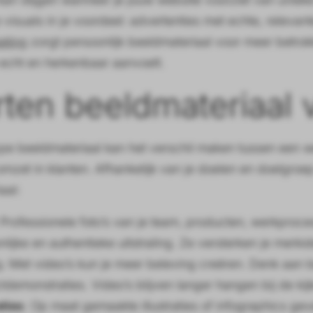
e visuals in je voordeel: advertenties met echte, releva
eting
zorgt persoonlijk beeldmateriaal voor meer betr
 echt en herkenbaar aanvoelt.
ten beeldmateriaal 
type beeldmateriaal kan het verschil maken tussen een w
mzet in klanten. Afhankelijk van je doelen en doelgroep
aal:
 Professionele foto’s van je team, producten, werkproc
lijke en authentieke uitstraling. Ze versterken je merki
s
: Met video’s kun je meer beleving creëren. Denk aan be
tdemonstraties. Video’s blijven langer hangen bij de kij
aties
: Op maat gemaakte illustraties of infographics ge