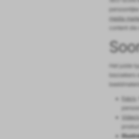
persoonlijk
media mark
content die
Soor
Het juiste 
bezoekers o
beeldmateri
Foto’s
:
persoon
Video’
produc
Illustr