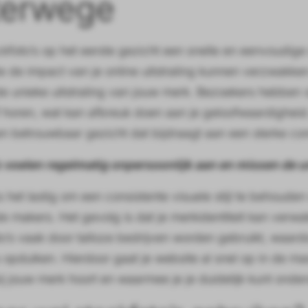
terwege
kfoto’s op het eerste gezicht een snelle en eenvoudige
e de impact van je online uitstraling kunnen verzwakken
e unieke uitstraling van jouw merk. Bezoekers hebben s
jf horen, wat kan afbreuk doen aan je geloofwaardigheid.
en betrouwbaar gezicht dat bijdraagt aan een sterke co
 voelen regelmatig onpersoonlijk aan en missen de u
 het lastig om een consistente visuele stijl te behouden
de makers. Het gevolg is dat je merkidentiteit kan verw
to’s vaak door talloze bedrijven worden gebruikt, waa
pduiken. Hierdoor gaat je website al snel op in de mas
bij jouw merk hoort en waarmee je je duidelijk kunt ond