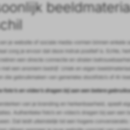
oonlijk beeldmateria
chil
an je website of sociale media vormen binnen enkele s
aal zorg je ervoor dat deze indruk positief is. Echte, h
reëren een directe connectie en stralen betrouwbaarhe
 met een anoniem bedrijf. Uniek en eigen beeldmateriaa
n die gebruikmaken van generieke stockfoto’s of AI-be
 foto’s en video’s dragen bij aan een betere gebruik
ersterken van je branding en herkenbaarheid, speelt eige
taties. Authentieke foto’s en video’s dragen bij aan een
wen. Dat leidt uiteindelijk tot een hogere conversierati
an stijgen wanneer je jouw website voorziet van uniek