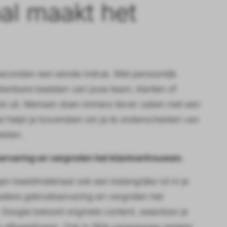
al maakt het
econden een eerste indruk. Met persoonlijk
erkenbare beelden van jouw team, klanten of
id uit. Mensen doen immers liever zaken met een
l helpt je bovendien om je te onderscheiden van
elden.
servaring en vergroten het klantvertrouwen.
n beeldmateriaal ook een belangrijke rol in je
 betere gebruikservaring en vergroten het
o. Google beloont originele content, waardoor je
e afbeeldingen. Ook in
SEA-campagnes
werken