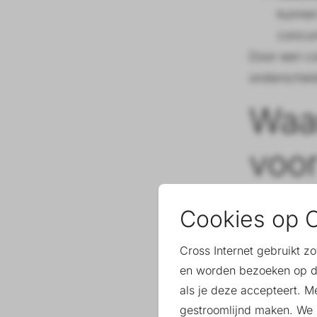
kunnen
concur
Door een co
onderscheid
Waar
voor
Persoonlijk
Cookies op C
toegepast. 
herkenbaarh
Cross Internet gebruikt z
en worden bezoeken op d
Advert
als je deze accepteert. M
Mensen
gestroomlijnd maken. We k