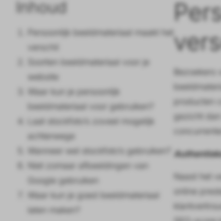
Inhoud
Pers
Persoonlijk beeldmateriaal maakt het
vers
verschil
Soorten beeldmateriaal voor je
Bezoekers v
website
beeldmateri
Waar kun je persoonlijk
producten c
beeldmateriaal voor gebruiken?
gezicht dan
Laat stockfoto’s zoveel mogelijk
concurrente
achterwege
Wanneer wel stockfoto’s gebruiken?
Authentieke
Niet zomaar afbeeldingen van
Naast het v
Google gebruiken
online pres
Waar kun je goed beeldmateriaal
klantvertrou
laten maken?
SEO-score k