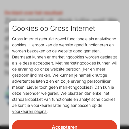
De klant over het resultaat
Ziet er goed uit, dank jullie wel! We
Cookies op Cross Internet
zijn zeer tevreden over Cross,
afspraken worden nagekomen en
Cross Internet gebruikt zowel functionele als analytische
cookies. Hierdoor kan de website goed functioneren en
jullie helpen ons goed in het
worden bezoeken op de website goed gemeten.
opzetten van de nieuwe website.
Daarnaast kunnen er marketingcookies worden geplaatst
Resultaat mag er zeker zijn, dank
als je deze accepteert. Met marketingcookies kunnen wij
de ervaring op onze website persoonlijker en meer
hiervoor!
gestroomlijnd maken. We kunnen je namelijk nuttige
advertenties laten zien en zo je ervaring persoonlijker
maken. Liever toch geen marketingcookies? Dan kun je
Maurice Vollenberg
deze hieronder weigeren. We plaatsen dan enkel het
AED Solutions
standaardpakket van functionele en analytische cookies.
Je kunt je voorkeuren later nog aanpassen op de
voorkeuren pagina
.
Accepteren