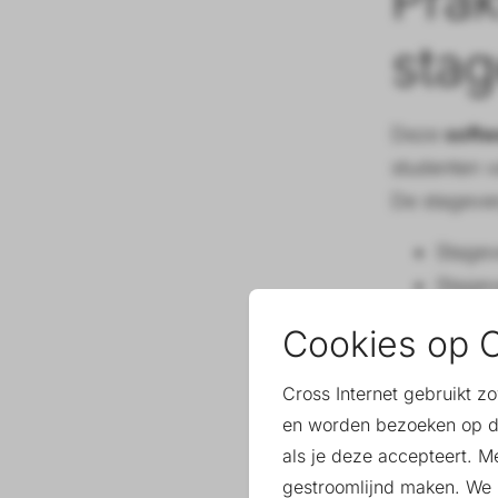
sta
Deze
softw
studenten v
De stageverg
Stagev
Stagev
De locatie 
Cookies op C
komt terech
Cross Internet gebruikt z
Klaa
en worden bezoeken op d
als je deze accepteert. M
te 
gestroomlijnd maken. We k