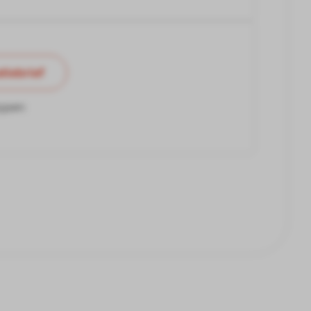
tiebrief
ypen: