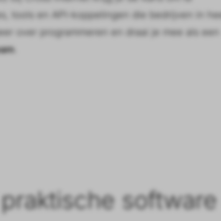
 tools en API-koppelingen die bedrijven in he
meer over programmeren en draai je mee als een
eam
.
praktische software