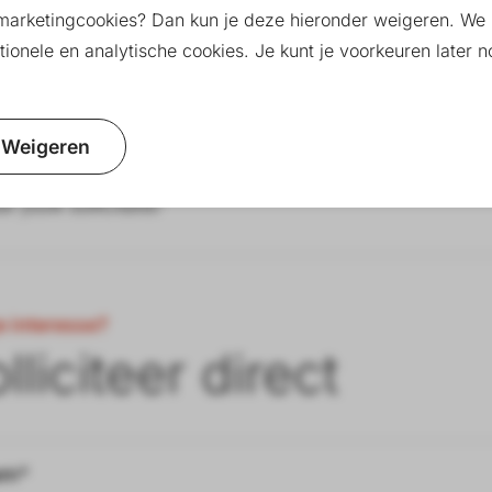
marketingcookies? Dan kun je deze hieronder weigeren. We 
ionele en analytische cookies. Je kunt je voorkeuren later
zoek naar een
stage backend developer
, een praktijkge
eveloper met focus op backend? Dan is deze stage bij 
.
Weigeren
en korte motivatie naar
info@crossinternet.nl
of neem co
ar jouw sollicitatie!
e interesse?
lliciteer direct
am*