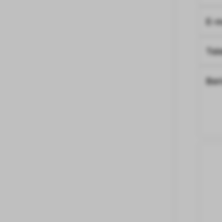
E-m
Tel
Ber