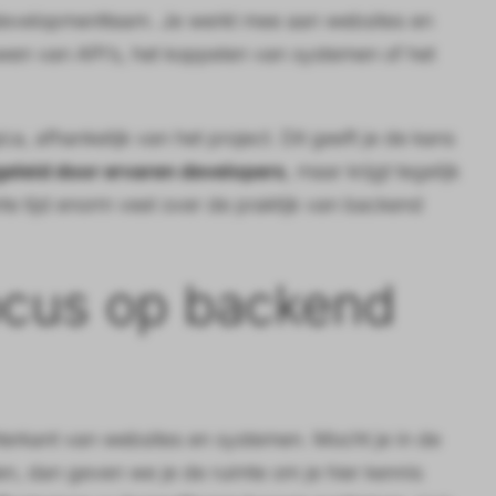
s developmentteam. Je werkt mee aan websites en
wen van API’s, het koppelen van systemen of het
 afhankelijk van het project. Dit geeft je de kans
eleid door ervaren developers
, maar krijgt tegelijk
rte tijd enorm veel over de praktijk van backend
ocus op backend
terkant van websites en systemen. Mocht je in de
en, dan geven we je de ruimte om je hier kennis