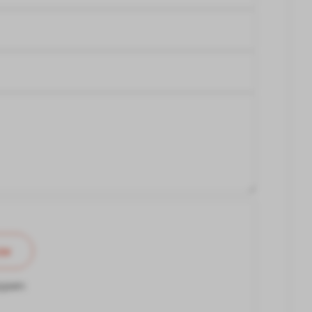
cv
ypen: