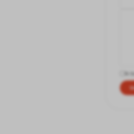
Ik 
V