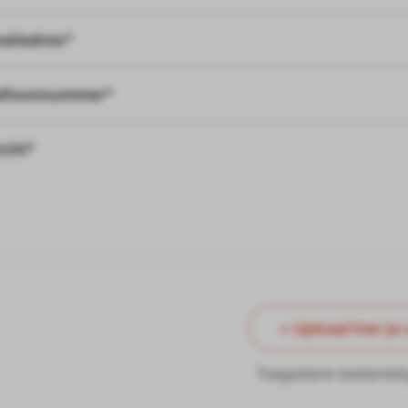
ailadres*
efoonnummer*
icht*
+ Upload hier je 
Toegestane bestandst