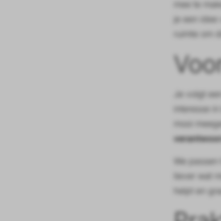
mee te mak
je een idee
ruimte om d
Voor
Je volgt e
interesse i
mooi meegen
verantwoor
We passen h
liever wat 
helpt en gr
Prak