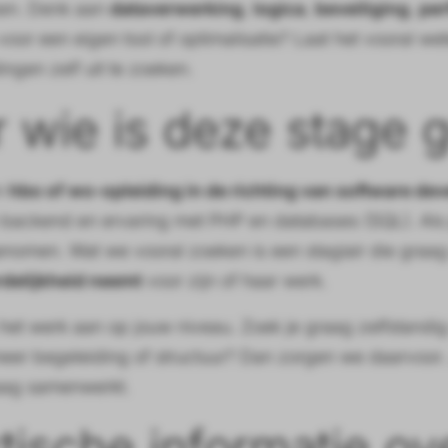
en. Denk aan
dataverwerking
,
logica
,
beveiliging
,
pe
 voor een eigen tool of optimalisatie? Laat het vooral w
ingen zelf uit te zoeken.
 wie is deze stage 
en
hbo of wo-opleiding in de richting van software de
n backend en ervaring met PHP en databases (SQL). Als j
omen. Wat we vooral zoeken is een stagiair die graag 
delijkheid neemt
voor zijn of haar werk.
et werk aan op jouw niveau. Zoek je graag zelfstandig ui
meer begeleiding of structuur? Dan zorgen we daarvoor. 
aag samenwerkt.
tische informatie ov