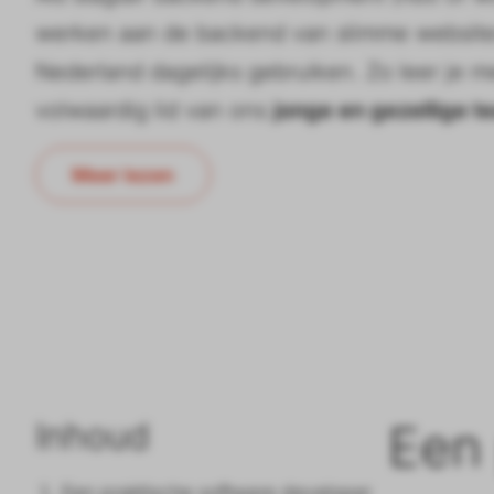
werken aan de backend van slimme websites,
Nederland dagelijks gebruiken. Zo leer je 
volwaardig lid van ons
jonge en gezellige t
Meer lezen
Inhoud
Een 
Een praktische software developer