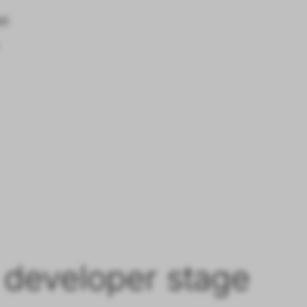
el
 developer stage