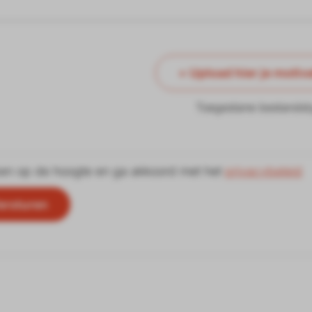
+ Upload hier je motiva
Toegestane bestandst
ben op de hoogte en ga akkoord met het
privacybeleid
ersturen