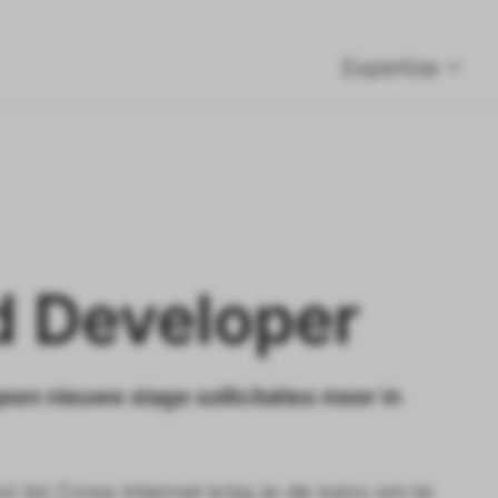
Expertise
d Developer
een nieuwe stage sollicitaties meer in
 bij Cross Internet krijg je de kans om te