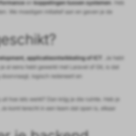
rformance
en
koppelingen tussen systemen
. Heb
eten. We moedigen initiatief aan en geven je de
geschikt?
velopment, applicatieontwikkeling of ICT
. Je hebt
e al eens hebt gewerkt met Laravel of Git, is dat
doorvraagt, logisch redeneert en
t hoe iets werkt? Dan krijg je die ruimte. Heb je
Je komt terecht in een team dat open is, elkaar
er je backend