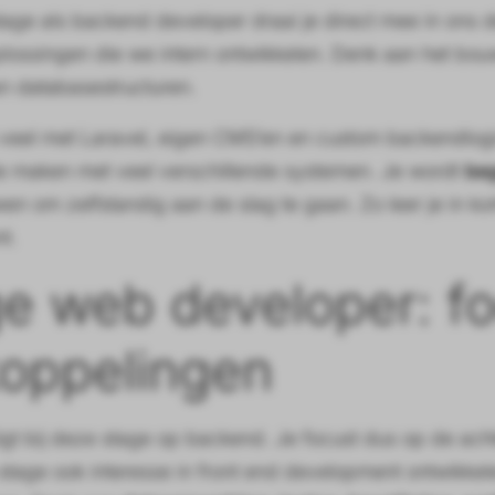
stage als backend developer draai je direct mee in on
ossingen die we intern ontwikkelen. Denk aan het bou
n databasestructuren.
eel met Laravel, eigen CMS’en en custom backendlogica,
e maken met veel verschillende systemen. Je wordt
beg
wen om zelfstandig aan de slag te gaan. Zo leer je in ko
t.
ge web developer: f
koppelingen
igt bij deze stage op backend. Je focust dus op de ach
 stage ook interesse in front end development ontwikkel