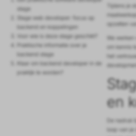
Tijdens je 
stage
maatwerkopl
Stage web developer: focus op
opzetten va
backend en koppelingen
Voor wie is deze stage geschikt?
We werken v
Praktische informatie over je
om kennis t
backend stage
het vertrou
Klaar om backend developer in de
developmen
praktijk te worden?
Sta
en 
De nadruk l
loop van je