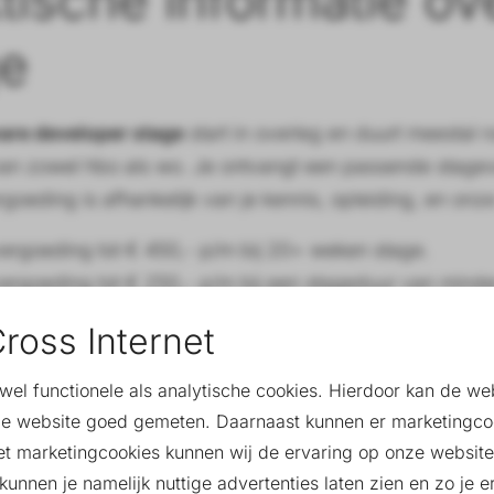
ge
are developer stage
start in overleg en duurt meestal 
an zowel hbo als wo. Je ontvangt een passende stage
oeding is afhankelijk van je kennis, opleiding, en onze 
ergoeding tot € 450,- p/m bij 20+ weken stage.
ergoeding tot € 250,- p/m bij een stageduur van mind
is ons kantoor
in Nederweert
(tussen Roermond, Eindhov
ross Internet
t in een jong team van developers, designers en market
owel functionele als analytische cookies. Hierdoor kan de w
r om backend develo
e website goed gemeten. Daarnaast kunnen er marketingco
et marketingcookies kunnen wij de ervaring op onze website
worden?
unnen je namelijk nuttige advertenties laten zien en zo je er