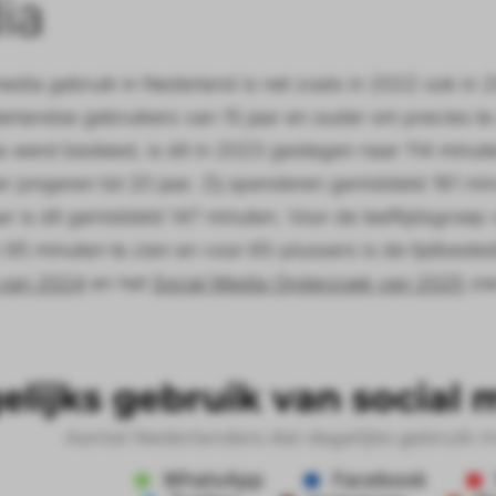
ia
media gebruik in Nederland is net zoals in 2022 ook in 
erlandse gebruikers van 15 jaar en ouder om precies te
a werd besteed, is dit in 2023 gestegen naar 114 minuten
er jongeren tot 20 jaar. Zij spenderen gemiddeld 161 min
ar is dit gemiddeld 147 minuten. Voor de leeftijdsgroep
 95 minuten te zien en voor 65-plussers is de tijdbest
 van 2024
en het
Social Media Onderzoek van 2025
zie