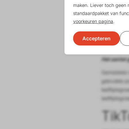
maken. Liever toch geen 
standaardpakket van funct
voorkeuren pagina
.
Accepteren
Het aantal 
Gemiddeld m
gebruikte pl
leeftijdsgro
leeftijdsgr
TikT