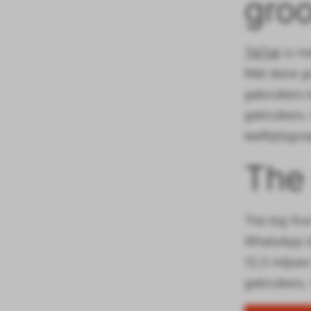
groo
TikTok
is me
Met deze gr
gebruikers 
gebruikers.
leeftijdsgr
The 
The big fiv
WhatsApp bl
13,3 miljoe
gebruikers.