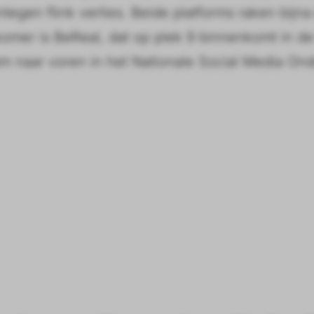
egen flink verlies. Beide platforms raken bijna
komer is BeReal, dat op plek 9 binnenkomt in de
am naar voren in het Nationale Social Media On