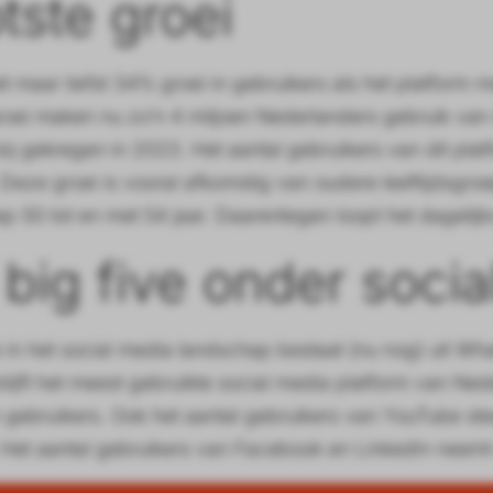
tste groei
t maar liefst 34% groei in gebruikers als het platform 
oei maken nu zo’n 4 miljoen Nederlanders gebruik van d
bij gekregen in 2023. Het aantal gebruikers van dit pla
 Deze groei is vooral afkomstig van oudere leeftijdsgroe
oep 50 tot en met 54 jaar. Daarentegen loopt het dagelij
big five onder soci
e in het social media landschap bestaat (nu nog) uit W
ijft het meest gebruikte social media platform van Nede
n gebruikers. Ook het aantal gebruikers van YouTube st
 Het aantal gebruikers van Facebook en LinkedIn neemt