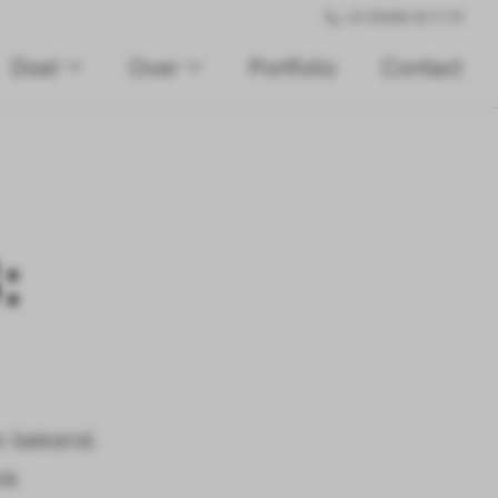
+31 (0)495 45 11 70
Doel
Over
Portfolio
Contact
:
jn bekend.
rk