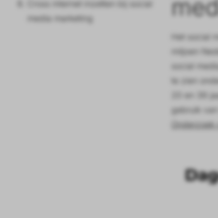
med
Cross internet inzetten bij social
media marketing
Het social 
miljoen Ned
social medi
te zien ond
20 en 39 ja
gebruik van
Onderzoek