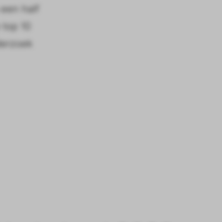
 een half
 top 10
derzoek