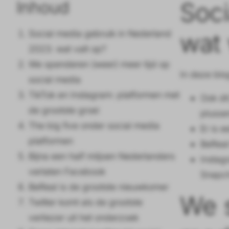
Inhoud
Soci
Social media gebruik in Nederland
wat 
2023: wat valt op?
We spenderen (weer) meer tijd op
In deze blo
social media
TikTok en Instagram: platformen met
Ook dit
de grootste groei
plusse
The big five onder social media
Er is e
platformen
BeReal
Bijna een half miljoen Nederlanders
Instagr
verlaten Facebook
Snapch
BeReal is de grootste nieuwkomer
We s
Twitter komt als de grootste
verliezer uit het onderzoek