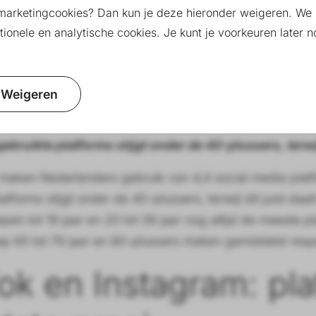
marketingcookies? Dan kun je deze hieronder weigeren. We 
ionele en analytische cookies. Je kunt je voorkeuren later
Weigeren
gebruikte platforms stijgt onder de 40-plussers, terwijl
aken Nederlanders gebruik van 4,4 social media platfo
atforms stijgt onder de 40-plussers, terwijl dit juist daal
epen tot 19 jaar en 20 tot 39 jaar nog altijd de meeste p
oep 65 tot 79 jaar en 80-plussers maken gemiddeld respec
ok en Instagram: pl