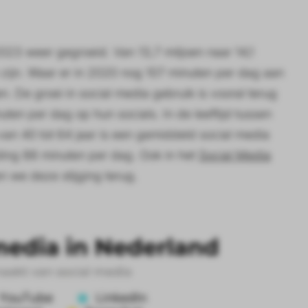
2023 weer gegroeid. Van 13,7 miljoen naar 14,1
 zijn. Waar er in 2020 nog 107 minuten per dag aan
. De groei in social media gebruik is vooral terug
uten per dag op hun socials. In de leeftijd tussen
 van 40 tot 64 jaar is een gemiddeld social media
eding 88 minuten per dag. Ook in het
Social Media
n we deze stijging terug.