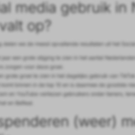
al media gebruik in
valt op?
g delen we de meest opvallende resultaten uit het Soci
 jaar een grote stijging te zien in het aantal Nederland
rs zorgen voor deze groei.
en grote groei te zien in het dagelijks gebruik van TikT
 komt binnen in de top 10 en is daarmee de grootste n
am en YouTube verliezen gebruikers onder tieners, terwij
at en BeReal.
penderen (weer) mee