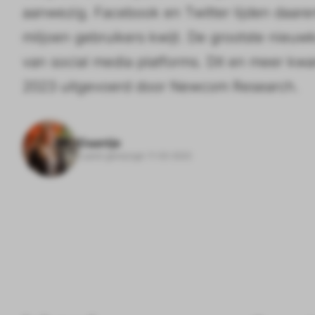
aanwezig. Facebook en Twitter lijden daarent
miljoen gebruikers kwijt. De grootste nieuw
van social media platforms. Dit en meer kw
2023 uitgevoerd door Newcom Research.
Daantje
Laatst gewijzigd: 11-03-2023