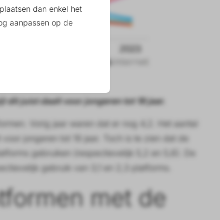
plaatsen dan enkel het
 nog aanpassen op de
 dit juist daalt voor jongeren tot 19 jaar.
rmen. Vorig jaar waren dat er nog 4,2. Het aantal
t voor jongeren tot 19 jaar. Toch is te zien dat de
latforms gebruiken (respectievelijk 5,2 en 5,6). De
tievelijk gebruik van 3,1 en 2,3 platforms.
atformen met de