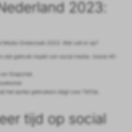
 Nederland 2023:
al Media Onderzoek 2023. Wat valt er op?
ers dat gebruik maakt van social media. Vooral 40-
ok en Snapchat.
ieuwkomer
l het aantal gebruikers stijgt voor TikTok,
r tijd op social