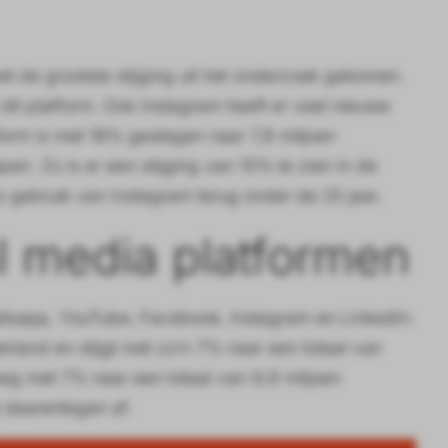
met de grootste stijging uit het onderzoek gekomen.
it platform. Ook Instagram heeft er veel nieuwe
tform is met 18% gestegen naar 7,8 miljoen
pen. Zo is er een stijging van 10% te zien in de
ks gebruik van Instagram terug onder de 25 jaar.
al media platformen
hatsapp, YouTube, Facebook, Instagram en LinkedIn.
rland en stijgt met zo’n 7% naar een totaal van
eeg met 7% naar een totaal van 9,9 miljoen
 daarentegen af.