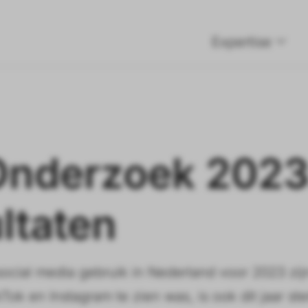
Expertise
Onderzoek 2023
ultaten
 social media gebruik in Nederland voor 2023 zi
kTok en Instagram te zien was, is ook dit jaar ste