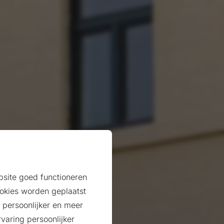
ebsite goed functioneren
okies worden geplaatst
 persoonlijker en meer
varing persoonlijker