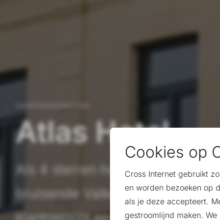
Home
/
Portfolio
/
Atlas Hotel
Atlas Hotel
Cookies op C
Als 4 sterren hotel midden in h
Cross Internet gebruikt z
en worden bezoeken op d
bruisende Valkenburg zorgt Atla
als je deze accepteert. M
klantgericht en uniek verblijf. Va
gestroomlijnd maken. We k