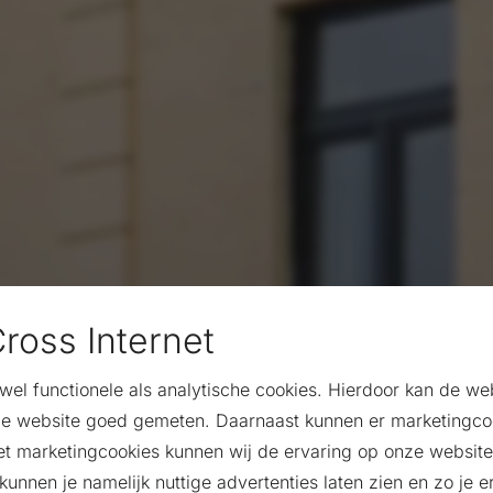
ross Internet
et centrum van het
owel functionele als analytische cookies. Hierdoor kan de w
e website goed gemeten. Daarnaast kunnen er marketingco
s Hotel voor een luxueus,
et marketingcookies kunnen wij de ervaring op onze website
nuit het hotel is het
unnen je namelijk nuttige advertenties laten zien en zo je er