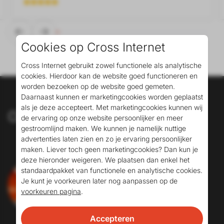
Cookies op Cross Internet
Cross Internet gebruikt zowel functionele als analytische
cookies. Hierdoor kan de website goed functioneren en
worden bezoeken op de website goed gemeten.
Daarnaast kunnen er marketingcookies worden geplaatst
als je deze accepteert. Met marketingcookies kunnen wij
Ook een
resultaat
als dit?
de ervaring op onze website persoonlijker en meer
gestroomlijnd maken. We kunnen je namelijk nuttige
advertenties laten zien en zo je ervaring persoonlijker
maken. Liever toch geen marketingcookies? Dan kun je
deze hieronder weigeren. We plaatsen dan enkel het
Stephan
standaardpakket van functionele en analytische cookies.
Digitale strategie & AI
Je kunt je voorkeuren later nog aanpassen op de
stephan@crossinternet.nl
voorkeuren pagina
.
+31 (0)6 35 62 88 38
Accepteren