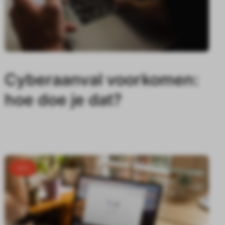
Cyberaanval voorkomen:
hoe doe je dat?
SEO