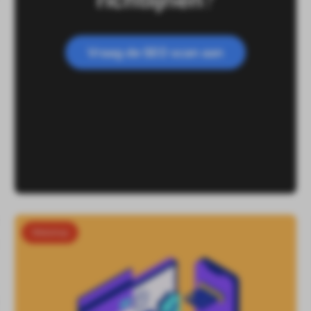
Vraag de SEO scan aan
Webshop