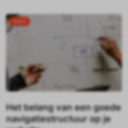
Website
Het belang van een goede
navigatiestructuur op je