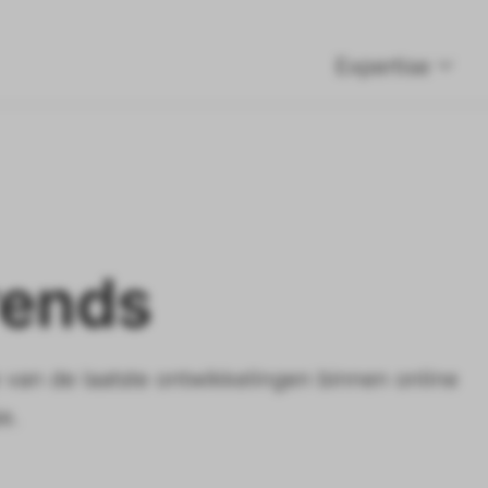
Expertise
rends
van de laatste ontwikkelingen binnen online
e.