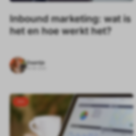
Inbound marketing: wat is
het en hoe werkt het?
Daantje
18-06-2025
SEA