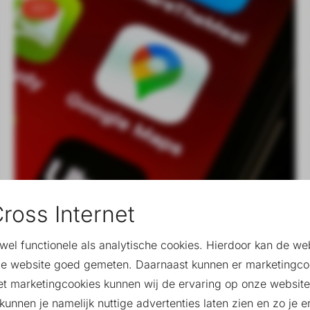
SEO
ross Internet
Google Mijn Bedrijf
owel functionele als analytische cookies. Hierdoor kan de w
optimaliseren
e website goed gemeten. Daarnaast kunnen er marketingco
et marketingcookies kunnen wij de ervaring op onze website
Daantje
unnen je namelijk nuttige advertenties laten zien en zo je er