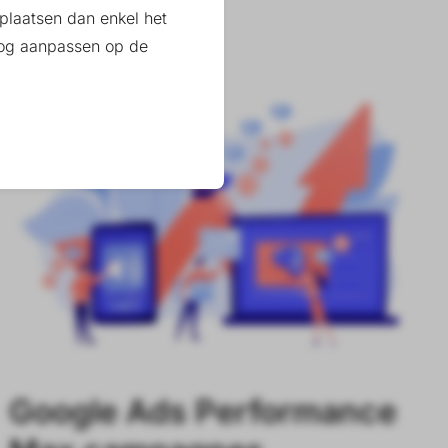
08-07-2025
plaatsen dan enkel het
 nog aanpassen op de
SEA
Google Ads Performance