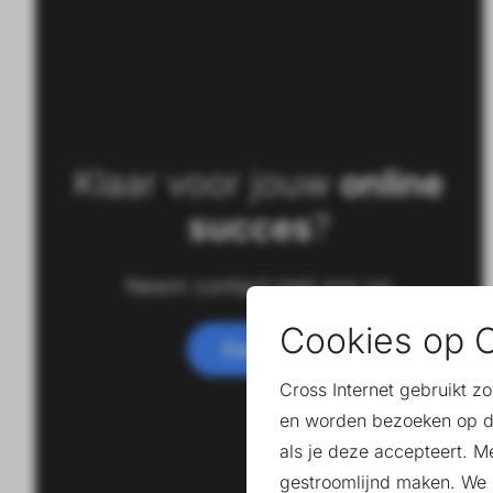
Klaar voor jouw
online
succes
?
Neem contact met ons op
Cookies op C
Contact
Cross Internet gebruikt z
en worden bezoeken op d
als je deze accepteert. M
gestroomlijnd maken. We k