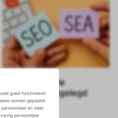
SEO
SEO vs SEA: de
verschillen uitgelegd
ebsite goed functioneren
okies worden geplaatst
 persoonlijker en meer
Daantje
varing persoonlijker