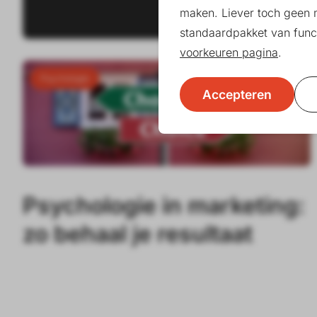
maken. Liever toch geen 
standaardpakket van funct
voorkeuren pagina
.
Psychologie
Accepteren
Psychologie in marketing:
zo behaal je resultaat