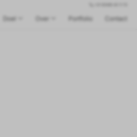
+31 (0)495 45 11 70
Doel
Over
Portfolio
Contact