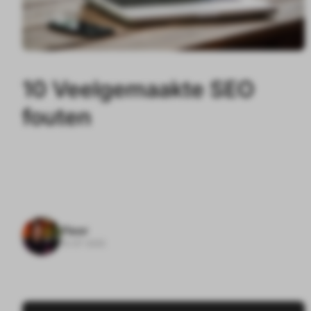
10 Veelgemaakte SEO
fouten
Floor
15-07-2025