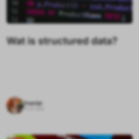
Wat is structured data?
Daantje
14-07-2025