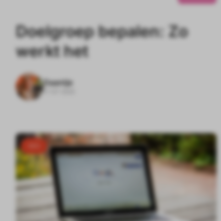
Doelgroep bepalen: Zo
werkt het
Daantje
17-07-2025
SEO