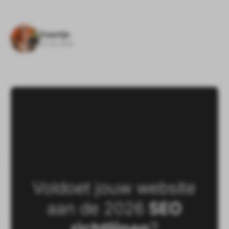
Daantje
24-06-2025
Voldoet jouw website
aan de 2026
SEO
richtlijnen
?